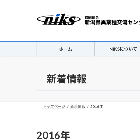
コ
ナ
ン
ビ
テ
ゲ
ン
ー
ツ
シ
へ
ョ
ス
ン
ホーム
NIKSについて
キ
に
ッ
移
プ
動
新着情報
トップページ
新着情報
2016年
2016年