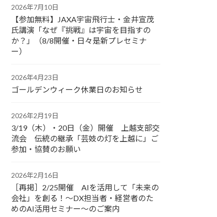
2026年7月10日
【参加無料】JAXA宇宙飛行士・金井宣茂
氏講演「なぜ『挑戦』は宇宙を目指すの
か？」（8/8開催・日々是新プレセミナ
ー）
2026年4月23日
ゴールデンウィーク休業日のお知らせ
2026年2月19日
3/19（木）・20日（金）開催 上越支部交
流会 伝統の継承「芸妓の灯を上越に」ご
参加・協賛のお願い
2026年2月16日
［再掲］2/25開催 AIを活用して「未来の
会社」を創る！～DX担当者・経営者のた
めのAI活用セミナー～のご案内