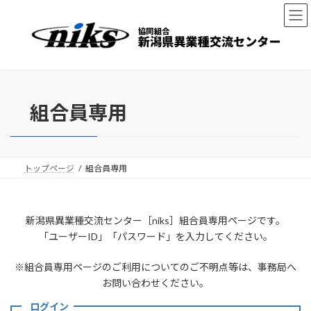
コ
ナ
ン
ビ
テ
ゲ
ン
ー
ツ
シ
へ
ョ
ス
ン
キ
に
組合員専用
ッ
移
プ
動
トップページ
組合員専用
新潟県異業種交流センター［niks］組合員専用ページです。
「ユーザーID」「パスワード」を入力してください。
※組合員専用ページのご利用についてのご不明点等は、事務局へ
お問い合わせください。
ログイン