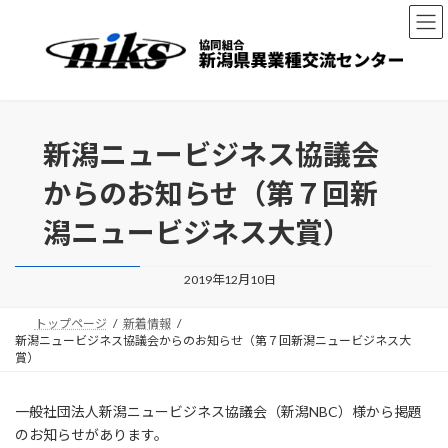
コ
ナ
ン
ビ
テ
ゲ
ン
ー
ツ
シ
へ
ョ
ス
ン
新潟ニュービジネス協議会
キ
に
ッ
移
からのお知らせ（第７回新
プ
動
潟ニュービジネス大賞）
2019年12月10日
トップページ
新着情報
新潟ニュービジネス協議会からのお知らせ（第７回新潟ニュービジネス大
賞）
一般社団法人新潟ニュービジネス協議会（新潟NBC）様から掲題
のお知らせがあります。