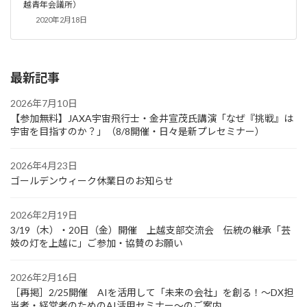
越青年会議所）
2020年2月18日
最新記事
2026年7月10日
【参加無料】JAXA宇宙飛行士・金井宣茂氏講演「なぜ『挑戦』は
宇宙を目指すのか？」（8/8開催・日々是新プレセミナー）
2026年4月23日
ゴールデンウィーク休業日のお知らせ
2026年2月19日
3/19（木）・20日（金）開催 上越支部交流会 伝統の継承「芸
妓の灯を上越に」ご参加・協賛のお願い
2026年2月16日
［再掲］2/25開催 AIを活用して「未来の会社」を創る！～DX担
当者・経営者のためのAI活用セミナー～のご案内