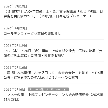
2026年7月10日
【参加無料】JAXA宇宙飛行士・金井宣茂氏講演「なぜ『挑戦』は
宇宙を目指すのか？」（8/8開催・日々是新プレセミナー）
2026年4月23日
ゴールデンウィーク休業日のお知らせ
2026年2月19日
3/19（木）・20日（金）開催 上越支部交流会 伝統の継承「芸
妓の灯を上越に」ご参加・協賛のお願い
2026年2月16日
［再掲］2/25開催 AIを活用して「未来の会社」を創る！～DX担
当者・経営者のためのAI活用セミナー～のご案内
2026年2月6日
「マネーの龍」プレゼンテーション
「マネーの龍」 上越プレゼンテーション大会の動画紹介（2025年
11月29日）