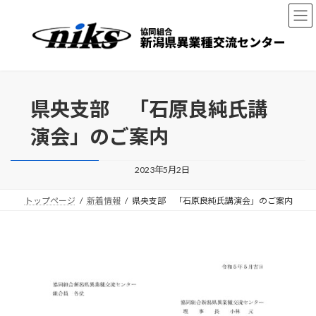
コ
ナ
ン
ビ
テ
ゲ
ン
ー
ツ
シ
へ
ョ
ス
ン
県央支部 「石原良純氏講
キ
に
ッ
移
演会」のご案内
プ
動
2023年5月2日
トップページ
新着情報
県央支部 「石原良純氏講演会」のご案内