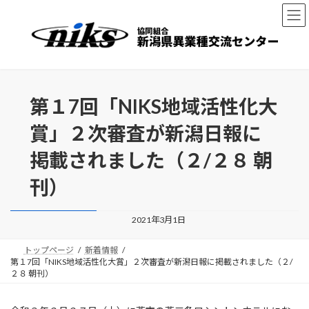
コ
ナ
ン
ビ
テ
ゲ
ン
ー
ツ
シ
へ
ョ
ス
ン
第１7回「NIKS地域活性化大
キ
に
ッ
移
賞」２次審査が新潟日報に
プ
動
掲載されました（２/２８ 朝
刊）
2021年3月1日
トップページ
新着情報
第１7回「NIKS地域活性化大賞」２次審査が新潟日報に掲載されました（２/
２８ 朝刊）