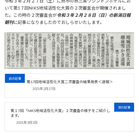
令和３年２月２７日（土）に燕市の燕三条ワシントンホテルにお
いて第1７回NIKS地域活性化大賞の２次審査会が開催されまし
た。この時の２次審査会が
令和３年２月２８日（日）の新潟日報
朝刊
に記事になりましたのでおしらせいたします。
前の記事
第17回地域活性化大賞二次審査の結果発表＜速報＞
2021年2月27日
次の記事
第１7回「NIKS地域活性化大賞」２次審査の様子をご紹介し
ます。
2021年3月2日