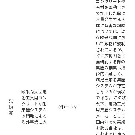
コンクリートや
石材を電動工具
で加工した際に
大量発生する人
体に有害な粉塵
については、現
在欧米諸国にお
いて厳格に規制
されているが、
特に広範囲を平
面研削する際の
集塵の捕集は技
術的に難しく、
満足出来る集塵
システムが存在
欧米向大型電
しないのが現状
動工具用コン
である。 この状
奨
クリート研削
況下、電動工具
励
(株)ナカヤ
集塵システム
用集塵システム
賞
の開発による
メーカーとして
海外事業拡大
国内外での実績
を誇る当社は、
これまでに培っ