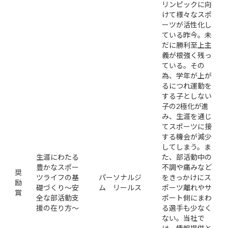
リンピックに向
けて様々なスポ
ーツが活性化し
ている昨今。未
だに勝利至上主
義が根強く残っ
ている。その
為、学年が上が
るにつれ運動を
する子としない
子の2極化が進
み、生涯を通じ
てスポーツに接
する機会が減少
してしまう。ま
生涯にわたる
た、部活動中の
豊かなスポー
不調や痛みなど
奨
ツライフの基
パーソナルジ
をきっかけにス
励
礎づくり～安
ム リールス
ポーツ離れやサ
賞
全な部活動支
ポート側にまわ
援の在り方～
る選手も少なく
ない。当社で