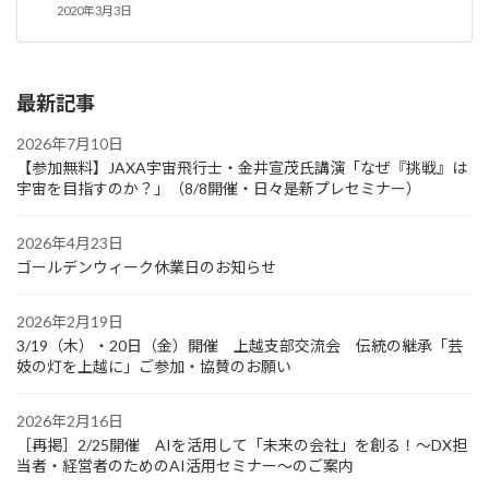
2020年3月3日
最新記事
2026年7月10日
【参加無料】JAXA宇宙飛行士・金井宣茂氏講演「なぜ『挑戦』は
宇宙を目指すのか？」（8/8開催・日々是新プレセミナー）
2026年4月23日
ゴールデンウィーク休業日のお知らせ
2026年2月19日
3/19（木）・20日（金）開催 上越支部交流会 伝統の継承「芸
妓の灯を上越に」ご参加・協賛のお願い
2026年2月16日
［再掲］2/25開催 AIを活用して「未来の会社」を創る！～DX担
当者・経営者のためのAI活用セミナー～のご案内