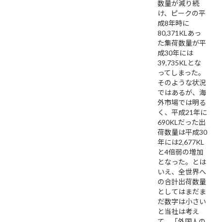
数量が減り続
け、ピークの平
成8年時に
80,371KLあっ
た集荷数量が平
成30年には
39,735KLとな
ってしまった。
そのような状況
ではあるが、海
外市場では明る
く、平成21年に
690KLだった出
荷数量は平成30
年には2,677KL
と4倍弱の増加
となった。とは
いえ、全世界へ
の合計出荷数量
としてはまだま
だ数字は小さい
と当社は考え
て、「外国人の