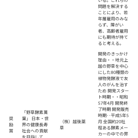
いる。これらの
問題を解決する
ことにより、若
年層雇用のみな
らず、障がい
者、高齢者雇用
にも期待が持て
ると考える。
開発のきっかけ
理由・・地元上
越の野草を中心
にした80種類の
植物発酵液で友
人のがんを治す
ため 開発スター
ト時期・・昭和
57年4月 開発終
了時期 開発販売
「野草酵素萬
時期‥平成5年5
奨
葉」 日本・世
（株）越後薬
月 全国約20社
励
界の健康長寿
草
程ある酵素メー
賞
社会への貢献
カーの中での弊
を目指して