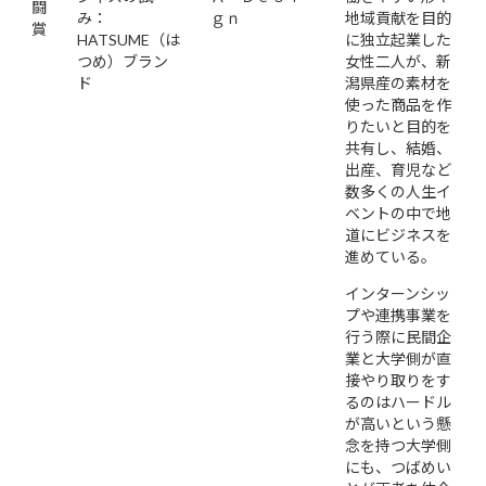
闘
み：
ｇｎ
地域貢献を目的
賞
HATSUME（は
に独立起業した
つめ）ブラン
女性二人が、新
ド
潟県産の素材を
使った商品を作
りたいと目的を
共有し、結婚、
出産、育児など
数多くの人生イ
ベントの中で地
道にビジネスを
進めている。
インターンシッ
プや連携事業を
行う際に民間企
業と大学側が直
接やり取りをす
るのはハードル
が高いという懸
念を持つ大学側
にも、つばめい