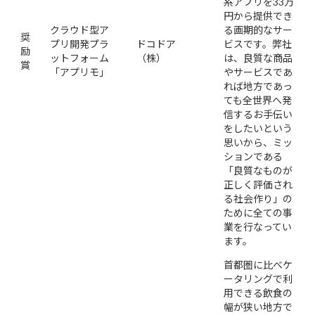
系アプリを33万
円から提供でき
クラウド型ア
る画期的なサー
奨
プリ開発プラ
ドコドア
ビスです。弊社
励
ットフォーム
（株）
は、良質な商品
賞
「アプリモ」
やサービスであ
れば地方であっ
ても全世界へ発
信するお手伝い
をしたいという
思いから、ミッ
ションである
「良質なものが
正しく評価され
る社会作り」の
ために全ての事
業を行なってい
ます。
首都圏に比べケ
ータリングで利
用できる飲食の
幅が狭い地方で