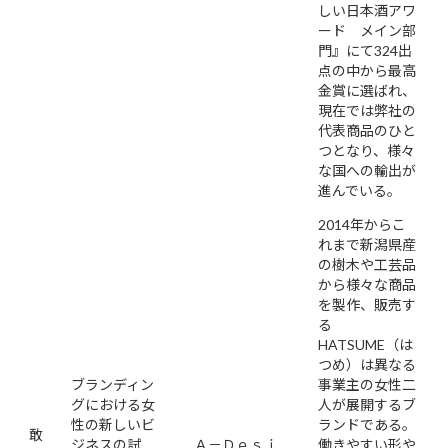
しい日本酒アワ
ード メイン部
門』にて324出
点の中から最高
金賞に選ばれ、
現在では弊社の
代表商品のひと
つとなり、様々
な国への輸出が
進んでいる。
2014年からこ
れまで新潟県産
の樹木や工芸品
から様々な商品
を製作、販売す
る
HATSUME（は
つめ）は異なる
ブランディン
事業主の女性二
グにおける女
人が展開するブ
性の新しいビ
ランドである。
敢
ジネスの試
Ａ－Ｄｅｓｉ
働きやすい形や