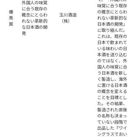
外国人の味覚
味覚に合う既存
に合う既存の
優
の概念にとらわ
概念にとらわ
玉川酒造
秀
れない革新的な
れない革新的
（株）
賞
日本酒の開発」
な日本酒の開
に取り組んだ。
発
これは、既存の
日本で飲まれて
いる味わいの日
本酒を送り込む
のではなく、外
国人の味覚に合
う日本酒を新し
く製造し、海外
に置ける日本酒
の概念を変える
ことを目標とし
た。その結果、
製造された直後
の名称も決まっ
ていない段階で
出品した『ワイ
ングラスでおい