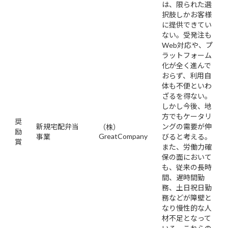
は、限られた選
択肢しかお客様
に提供できてい
ない。受発注も
Web対応や、プ
ラットフォーム
化が全く進んで
おらず、利用自
体も不便といわ
ざるを得ない。
しかし今後、地
方でもケータリ
奨
新規宅配弁当
ングの需要が伸
（株）
励
GreatCompany
事業
びると考える。
賞
また、労働力確
保の面において
も、従来の長時
間、遅時間勤
務、土日祝日勤
務などが障壁と
なり慢性的な人
材不足となって