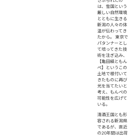
さぶられたの
は、雪国という
厳しい自然環境
とともに生きる
新潟の人々の体
温が伝わってき
たから。 東京で
パタンナーとし
て培ってきた技
術を注ぎ込み、
【亀田縞ともん
ぺ】というこの
土地で根付いて
きたものに再び
光を当てたいと
考え、もんぺの
可能性を広げて
いる。
清酒王国とも形
容される新潟県
であるが、直近
の20年間は出荷