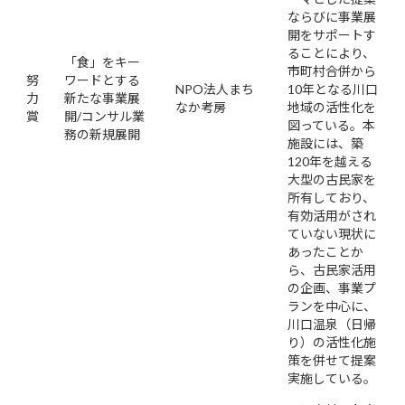
ならびに事業展
開をサポートす
ることにより、
「食」をキー
市町村合併から
努
ワードとする
NPO法人まち
10年となる川口
力
新たな事業展
なか考房
地域の活性化を
賞
開/コンサル業
図っている。本
務の新規展開
施設には、築
120年を越える
大型の古民家を
所有しており、
有効活用がされ
ていない現状に
あったことか
ら、古民家活用
の企画、事業プ
ランを中心に、
川口温泉（日帰
り）の活性化施
策を併せて提案
実施している。