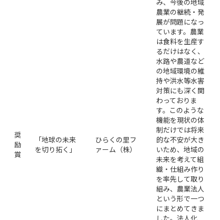
み、今後の地域
農業の継続・発
展が問題になっ
ています。農業
は食料を生産す
るだけはなく、
水路や農道など
の地域環境の維
持や洪水等水害
対策にも深く関
わっておりま
す。このような
機能を現状の体
制だけでは将来
奨
「地球の未来
ひらくの里フ
的な不安が大き
励
を切り拓く」
ァーム（株）
いため、地域の
賞
未来を考えて組
織・仕組み作り
を率先して取り
組み、農業法人
という形で一つ
にまとめてきま
した。法人化