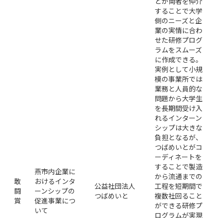
とが両者を仲介
することで大学
側のニーズと企
業の実情に合わ
せた研修プログ
ラムをスムーズ
に作成できる。
実例として小規
模の事業所では
業務と人員的な
問題から大学生
を長期間受け入
れるインターン
シップは大きな
負担となるが、
つばめいとがコ
ーディネートを
することで製造
燕市内企業に
から流通までの
敢
おけるインタ
公益社団法人
工程を短期間で
闘
ーンシップの
つばめいと
複数社回ること
賞
促進事業につ
ができる研修プ
いて
ログラムが実現