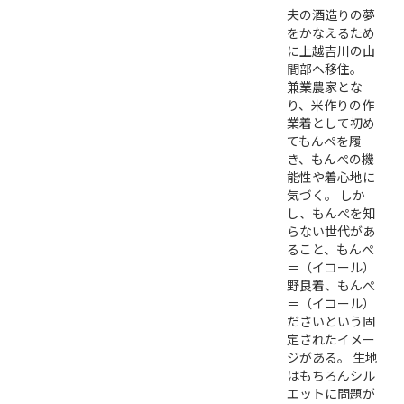
夫の酒造りの夢
をかなえるため
に上越吉川の山
間部へ移住。
兼業農家とな
り、米作りの作
業着として初め
てもんぺを履
き、もんぺの機
能性や着心地に
気づく。 しか
し、もんぺを知
らない世代があ
ること、もんぺ
＝（イコール）
野良着、もんぺ
＝（イコール）
ださいという固
定されたイメー
ジがある。 生地
はもちろんシル
エットに問題が