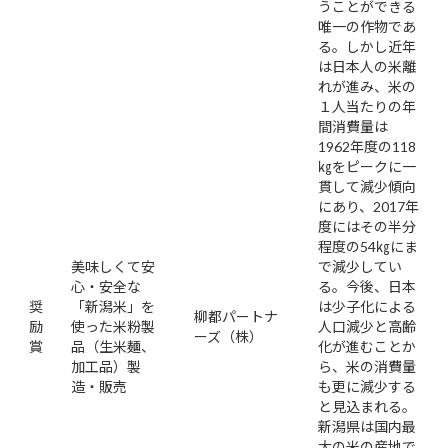
うことができる
唯一の作物であ
る。しかし近年
は日本人の米離
れが進み、米の
１人当たりの年
間消費量は
1962年度の118
㎏をピークに一
貫して減少傾向
にあり、2017年
度にはその半分
程度の54㎏にま
美味しくて安
で減少してい
心・安全な
る。今後、日本
奨
「新潟米」を
は少子化による
柳都パートナ
励
使った米粉製
人口減少と高齢
ーズ（株）
賞
品（生米麺、
化が進むことか
加工品）製
ら、米の消費量
造・販売
も更に減少する
と見込まれる。
新潟県は国内最
大の米の産地で