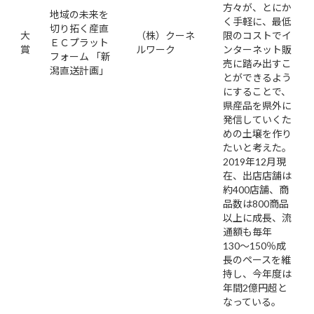
方々が、とにか
地域の未来を
く手軽に、最低
切り拓く産直
大
（株）クーネ
限のコストでイ
ＥＣプラット
賞
ルワーク
ンターネット販
フォーム 「新
売に踏み出すこ
潟直送計画」
とができるよう
にすることで、
県産品を県外に
発信していくた
めの土壌を作り
たいと考えた。
2019年12月現
在、出店店舗は
約400店舗、商
品数は800商品
以上に成長、流
通額も毎年
130〜150％成
長のペースを維
持し、今年度は
年間2億円超と
なっている。