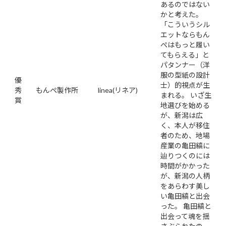
あるのではない
かと考えた。
「こういうシル
エットならもん
ぺはもっと履い
てもらえる」と
パタンナー（洋
服の型紙の設計
優
士）的視点が生
秀
もんぺ製作所
linea(リネア)
まれる。 いざ生
賞
地選びを始める
が、新潟は広
く、本人が移住
者のため、地場
産業の亀田縞に
辿りつくのには
時間がかかった
が、新潟の人柄
をあらわす美し
い亀田縞と出会
った。 亀田縞と
出会って魂を揺