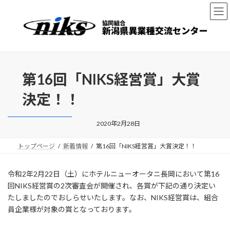
コ
ナ
ン
ビ
テ
ゲ
ン
ー
ツ
シ
へ
ョ
ス
ン
第16回「NIKS経営賞」大賞
キ
に
ッ
移
決定！！
プ
動
2020年2月28日
トップページ
新着情報
第16回「NIKS経営賞」大賞決定！！
令和2年2月22日（土）にホテルニューオータニ長岡において第16
回NIKS経営賞の2次審査会が開催され、各賞が下記の通り決定い
たしましたのでおしらせいたします。なお、NIKS経営賞は、組合
員企業様が対象の賞となっております。