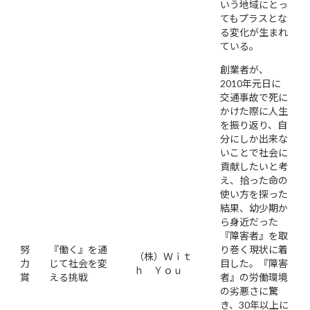
いう地域にとっ
てもプラスとな
る変化が生まれ
ている。
創業者が、
2010年元日に
交通事故で死に
かけた際に人生
を振り返り、自
分にしか出来な
いことで社会に
貢献したいと考
え、拾った命の
使い方を探った
結果、幼少期か
ら身近だった
『障害者』を取
努
『働く』を通
り巻く現状に着
（株）Ｗｉｔ
力
じて社会を変
目した。『障害
ｈ Ｙｏｕ
賞
える挑戦
者』の労働環境
の劣悪さに驚
き、30年以上に