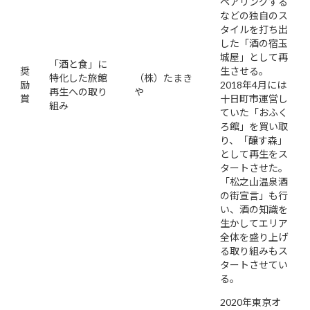
ペアリングする
などの独自のス
タイルを打ち出
した「酒の宿玉
城屋」として再
「酒と食」に
奨
生させる。
特化した旅館
（株）たまき
励
2018年4月には
再生への取り
や
賞
十日町市運営し
組み
ていた「おふく
ろ館」を買い取
り、「醸す森」
として再生をス
タートさせた。
「松之山温泉酒
の街宣言」も行
い、酒の知識を
生かしてエリア
全体を盛り上げ
る取り組みもス
タートさせてい
る。
2020年東京オ