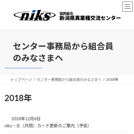
コ
ナ
ン
ビ
テ
ゲ
ン
ー
ツ
シ
へ
ョ
ス
ン
センター事務局から組合員
キ
に
ッ
移
のみなさまへ
プ
動
トップページ
センター事務局から組合員のみなさまへ
2018年
2018年
2018年12月6日
niks・Ｂ（共用）カード更新のご案内（予告）