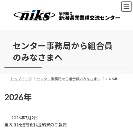
コ
ナ
ン
ビ
テ
ゲ
ン
ー
ツ
シ
へ
ョ
ス
ン
センター事務局から組合員
キ
に
ッ
移
のみなさまへ
プ
動
トップページ
センター事務局から組合員のみなさまへ
2026年
2026年
2026年7月2日
第３９回通常総代会結果のご報告